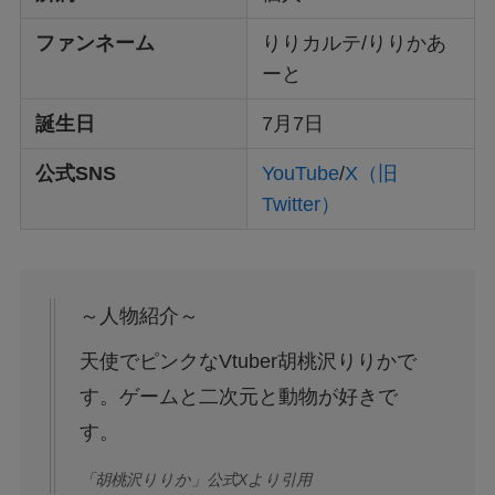
ファンネーム
りりカルテ/りりかあ
ーと
誕生日
7月7日
公式SNS
YouTube
/
X（旧
Twitter）
～人物紹介～
天使でピンクなVtuber胡桃沢りりかで
す。ゲームと二次元と動物が好きで
す。
「胡桃沢りりか」公式Xより引用