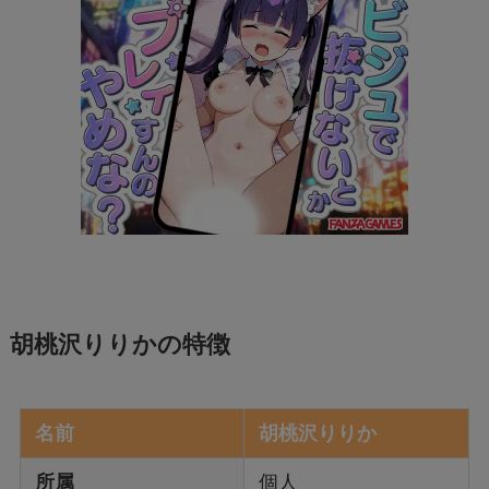
胡桃沢りりかの特徴
名前
胡桃沢りりか
所属
個人