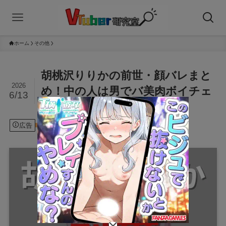
ホーム
その他
胡桃沢りりかの前世・顔バレまと
2026
め！中の人は男でバ美肉ボイチェ
6/13
ンを使っている？
広告
2026年6月13日
その他