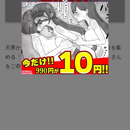
天界から舞い降りた天使系VTuberとして注目を集
める「胡桃沢りりか（くるみざわ りりか）」さん
をご存じでしょうか。