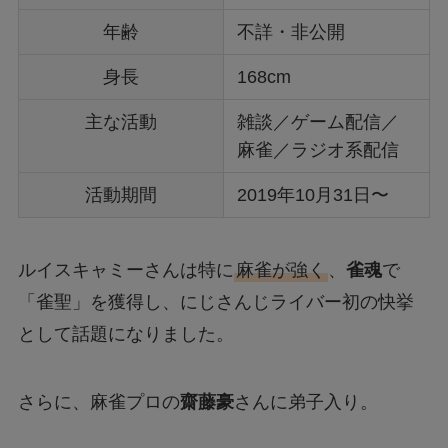
年齢
不詳・非公開
身長
168cm
主な活動
雑談／ゲーム配信／
麻雀／ラジオ系配信
活動期間
2019年10月31日〜
ルイスキャミーさんは特に
麻雀が強く
、
雀魂
で
「雀聖」を獲得し、にじさんじライバー初の快挙
として話題になりました。
さらに、麻雀プロの
齋藤豪
さんに弟子入り。