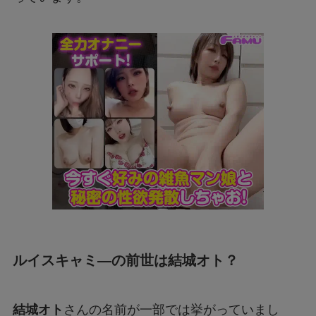
ルイスキャミ―の前世は結城オト？
結城オト
さんの名前が一部では挙がっていまし