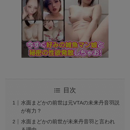
目次
水面まどかの前世は元VTAの未来丹音羽説
が有力？
水面まどかの前世が未来丹音羽と言われ
る理由