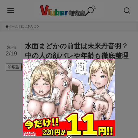
ホーム
にじさんじ
水面まどかの前世は未来丹音羽？
2026
2/19
中の人の顔バレや年齢も徹底整理
広告
2026年2月19日
にじさんじ