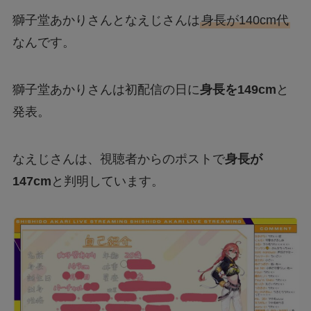
獅子堂あかりさんとなえじさんは
身長が140cm代
なんです。
獅子堂あかりさんは初配信の日に
身長を149cm
と
発表。
なえじさんは、視聴者からのポストで
身長が
147cm
と判明しています。