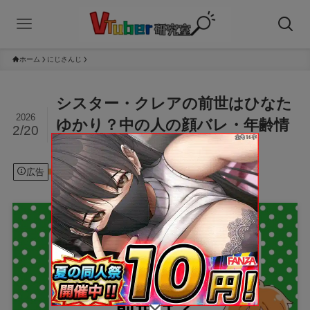
ホーム
にじさんじ
シスター・クレアの前世はひなた
2026
ゆかり？中の人の顔バレ・年齢情
2/20
報を調査！
広告
2026年2月20日
にじさんじ