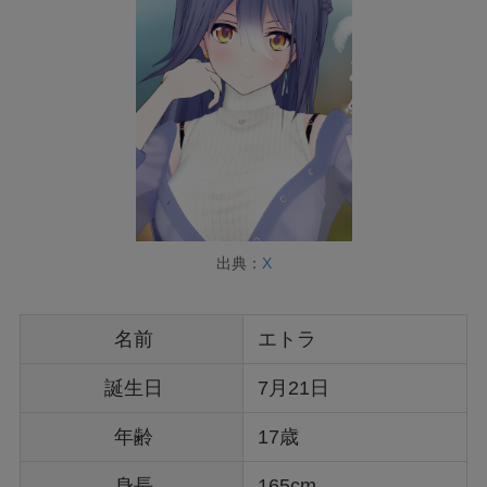
出典：
X
名前
エトラ
誕生日
7月21日
年齢
17歳
身長
165cm