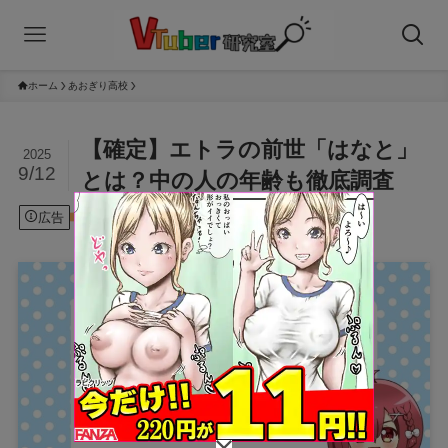
ホーム
あおぎり高校
【確定】エトラの前世「はなと」
2025
9/12
とは？中の人の年齢も徹底調査
広告
2025年9月12日
あおぎり高校