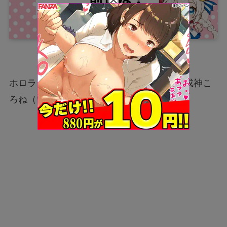
ホロライブゲーマーズ所属の人気VTuber、戌神こ
ろね（いぬがみころね）さん。