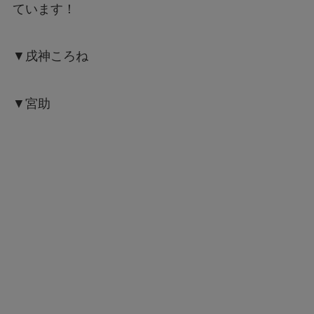
ています！
▼戌神ころね
▼宮助