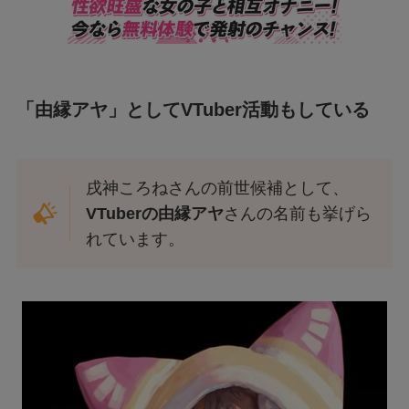
「由縁アヤ」としてVTuber活動もしている
戌神ころねさんの前世候補として、
VTuberの由縁アヤ
さんの名前も挙げら
れています。