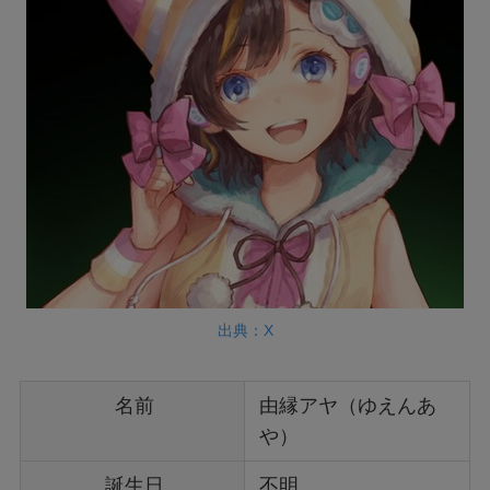
出典：X
名前
由縁アヤ（ゆえんあ
や）
誕生日
不明