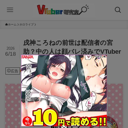
ホーム
ホロライブ
戌神ころねの前世は配信者の宮
2026
助？中の人は顔バレ済みでVTuber
6/18
経験も判明！
広告
2026年6月18日
ホロライブ