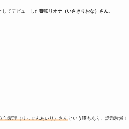
ーとしてデビューした
響咲リオナ（いさきりおな）さん。
の立仙愛理（りっせんあいり）さん
という噂もあり、話題騒然！