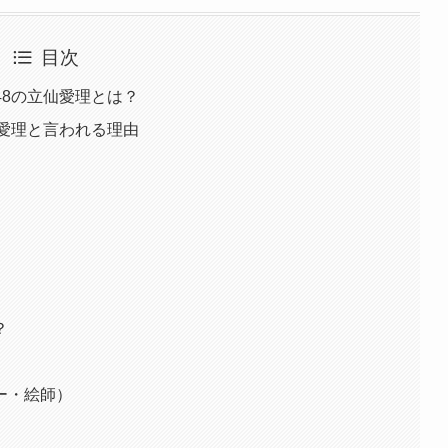
目次
48の立仙愛理とは？
仙愛理と言われる理由
？
ー・絵師）