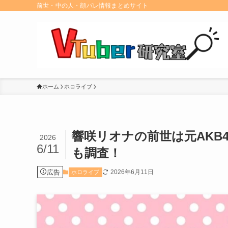
前世・中の人・顔バレ情報まとめサイト
ホーム
ホロライブ
響咲リオナの前世は元AKB
2026
6/11
も調査！
広告
2026年6月11日
ホロライブ