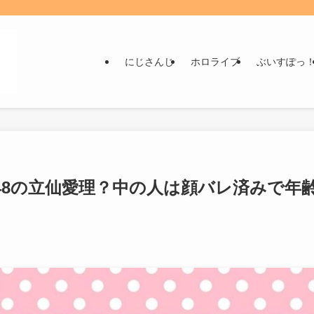
にじさんじ
ホロライブ
ぶいすぽっ
48の立仙愛理？中の人は顔バレ済みで年