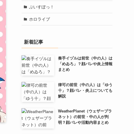
ぶいすぽっ！
ホロライブ
新着記事
奏手イヅルは前世（中の人）は
「めゐろ」？顔バレや炎上情報
まとめ
律可の前世（中の人）は「ゆう
十」？顔バレ・炎上についても
解説
WeatherPlanet（ウェザープラ
ネット）の前世・中の人が判
明？顔バレや活動内容まとめ