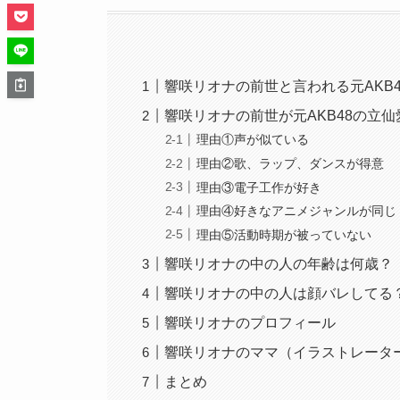
響咲リオナの前世と言われる元AKB
響咲リオナの前世が元AKB48の立
理由①声が似ている
理由②歌、ラップ、ダンスが得意
理由③電子工作が好き
理由④好きなアニメジャンルが同じ
理由⑤活動時期が被っていない
響咲リオナの中の人の年齢は何歳？
響咲リオナの中の人は顔バレしてる
響咲リオナのプロフィール
響咲リオナのママ（イラストレータ
まとめ