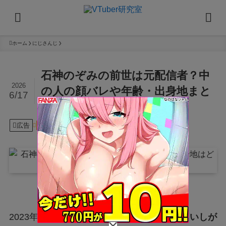
ホーム
にじさんじ
石神のぞみの前世は元配信者？中
2026
の人の顔バレや年齢・出身地まと
6/17
め
広告
2026年6月17日
にじさんじ
2023年1月16日にデビューした
石神のぞみ（いしが