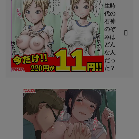
生時
代の
石神
のぞ
みは
どん
な人
だっ
た？