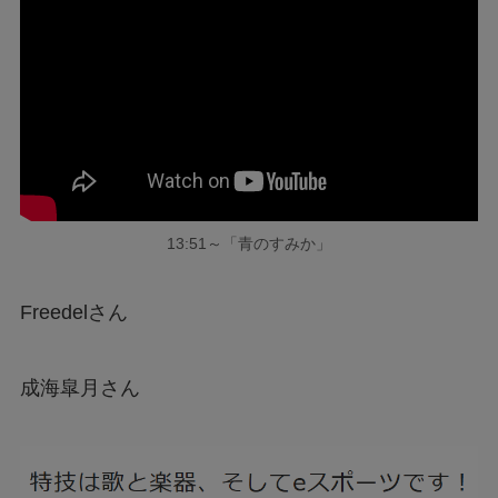
13:51～「青のすみか」
Freedelさん
成海皐月さん