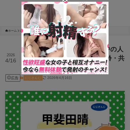
ホーム
にじさんじ
甲斐田晴の前世はFreedel？中の人
2026
(成海皐月)の顔バレ画像や年齢・共
4/16
通点
広告
2026年4月16日
にじさんじ