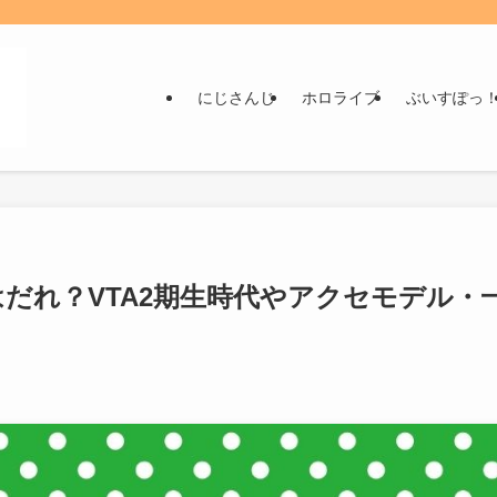
にじさんじ
ホロライブ
ぶいすぽっ
はだれ？VTA2期生時代やアクセモデル・