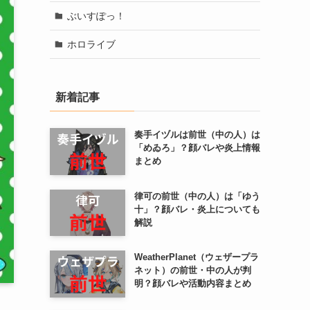
ぶいすぽっ！
ホロライブ
新着記事
奏手イヅルは前世（中の人）は
「めゐろ」？顔バレや炎上情報
まとめ
律可の前世（中の人）は「ゆう
十」？顔バレ・炎上についても
解説
WeatherPlanet（ウェザープラ
ネット）の前世・中の人が判
明？顔バレや活動内容まとめ