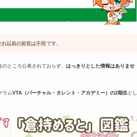
、それ以前の前世は不明
です。
在のところ公表されておらず、
はっきりとした情報はありませ
グラム
VTA（バーチャル・タレント・アカデミー）の2期生
と