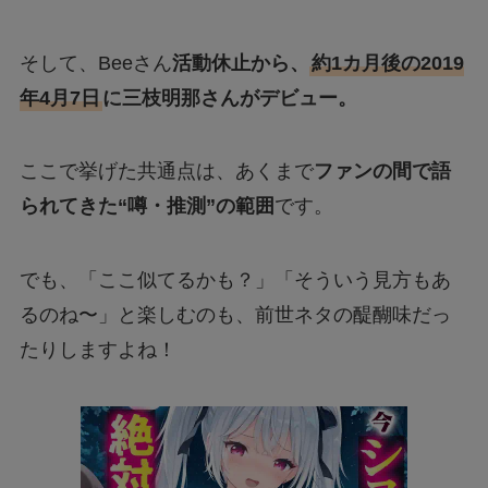
そして、Beeさん
活動休止から、
約1カ月後の2019
年4月7日
に三枝明那さんがデビュー。
ここで挙げた共通点は、あくまで
ファンの間で語
られてきた“噂・推測”の範囲
です。
でも、「ここ似てるかも？」「そういう見方もあ
るのね〜」と楽しむのも、前世ネタの醍醐味だっ
たりしますよね！