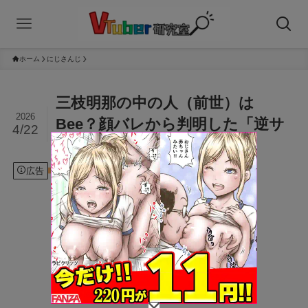
ホーム
にじさんじ
三枝明那の中の人（前世）は
2026
Bee？顔バレから判明した「逆サ
4/22
バ読み」級の身長差！
広告
2026年4月22日
にじさんじ