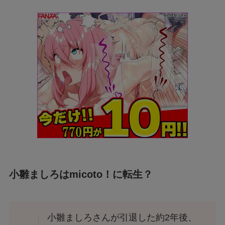
小雛ましろはmicoto！に転生？
小雛ましろさんが引退した約2年後、