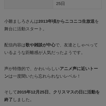
25日
小雛ましろさんは
2013年頃からニコニコ生放送
を
舞台に活動スタート。
配信内容は
歌や雑談が中心
で、友達としゃべって
いるような距離感が人気だったようです。
声が特徴的で、かわいらしい
アニメ声に近いトー
ン
は一度聞いたら忘れられないレベル！
そして
2015年12月25日、クリスマスの日に活動を
終了
しました。