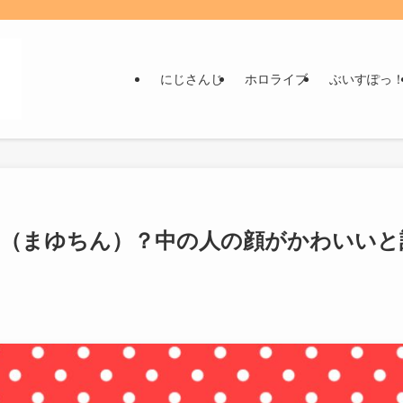
にじさんじ
ホロライブ
ぶいすぽっ
ナ（まゆちん）？中の人の顔がかわいいと