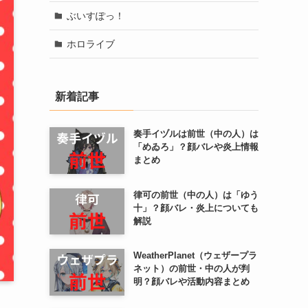
ぶいすぽっ！
ホロライブ
新着記事
奏手イヅルは前世（中の人）は
「めゐろ」？顔バレや炎上情報
まとめ
律可の前世（中の人）は「ゆう
十」？顔バレ・炎上についても
解説
WeatherPlanet（ウェザープラ
ネット）の前世・中の人が判
明？顔バレや活動内容まとめ