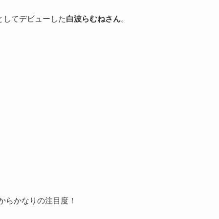
当としてデビューした
白波らむねさん
。
時からかなりの注目度！