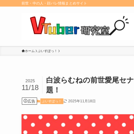
前世・中の人・顔バレ情報まとめサイト
ホーム
ぶいすぽっ！
白波らむねの前世愛尾セ
2025
11/18
題！
広告
2025年11月18日
ぶいすぽっ！