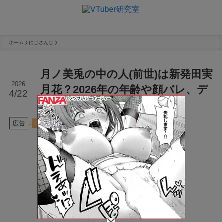
ホーム
にじさんじ
月ノ美兎の中の人(前世)は新発田実
2026
月花？2026年の年齢や顔バレ、デ
4/22
レステ誤爆の裏側
広告
2026年4月22日
にじさんじ