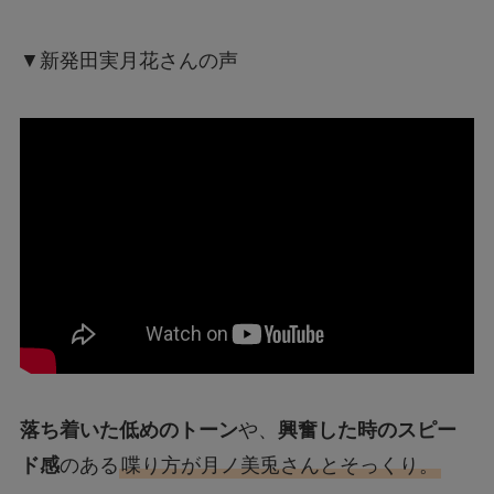
▼新発田実月花さんの声
落ち着いた低めのトーン
や、
興奮した時のスピー
ド感
のある
喋り方が月ノ美兎さんとそっくり。