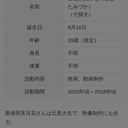
名前
たみづか）
（寸胴犬）
誕生日
9月10日
年齢
29歳（推定）
身長
不明
体重
不明
活動内容
映画、動画制作
活動期間
2015年頃～2018年頃
新発田実月花さんは元美大生で、映像制作にも全
力。