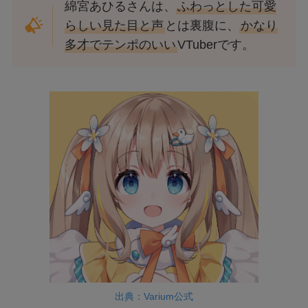
綿宮あひるさんは、
ふわっとした可愛
らしい見た目と声
とは裏腹に、
かなり
多才でテンポのいい
VTuberです。
出典：Varium公式