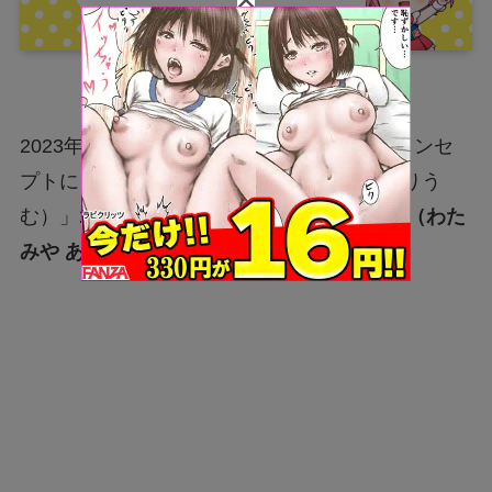
2023年7月3日、「ゲーマー×かわいい」をコンセ
プトにしたVTuber事務所「Varium（ぶいありう
む）」2期生としてデビューした
綿宮あひる（わた
みや あひる）
さん。