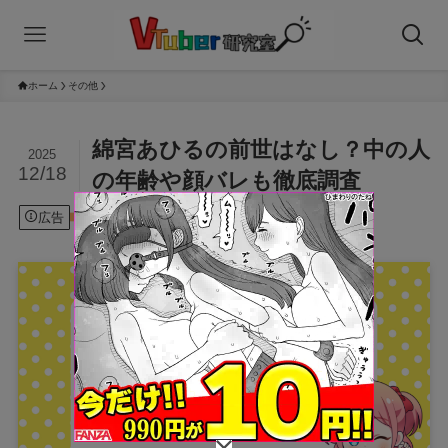
ホーム
その他
綿宮あひるの前世はなし？中の人
2025
12/18
の年齢や顔バレも徹底調査
広告
2025年12月18日
その他