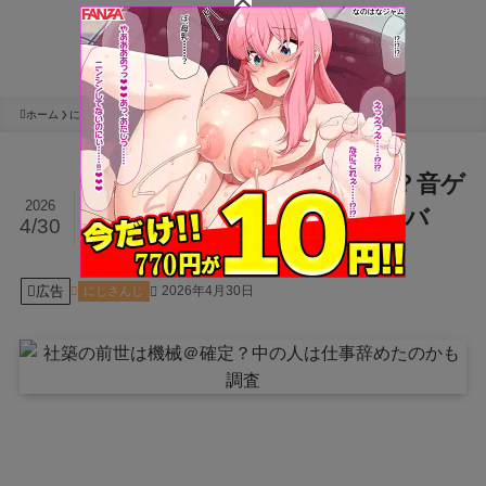
ホーム
にじさんじ
社築の中の人(前世)は機械＠？音ゲ
2026
ーの運指で噂される理由や顔バ
4/30
レ・年齢を解説
広告
2026年4月30日
にじさんじ