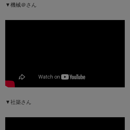
▼機械＠さん
▼社築さん