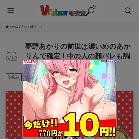
ホーム
ぶいすぽっ！
夢野あかりの前世は濃いめのあか
2025
りんで確定！中の人の顔バレも調
9/12
査
広告
2025年9月12日
ぶいすぽっ！