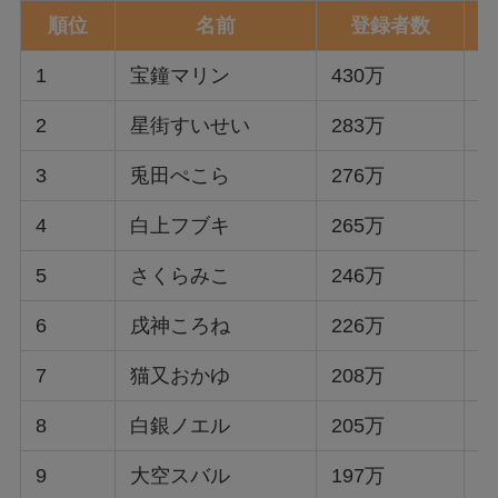
順位
名前
登録者数
1
宝鐘マリン
430万
3
2
星街すいせい
283万
0
3
兎田ぺこら
276万
3
4
白上フブキ
265万
5
さくらみこ
246万
0
6
戌神ころね
226万
7
猫又おかゆ
208万
8
白銀ノエル
205万
3
9
大空スバル
197万
2