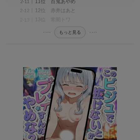
11位 百鬼あやめ
12位 赤井はあと
13位 常闇トワ
もっと見る