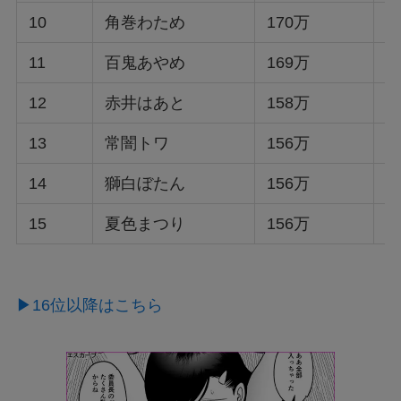
10
角巻わため
170万
4
11
百鬼あやめ
169万
2
12
赤井はあと
158万
1
13
常闇トワ
156万
4
14
獅白ぼたん
156万
5
15
夏色まつり
156万
1
▶16位以降はこちら