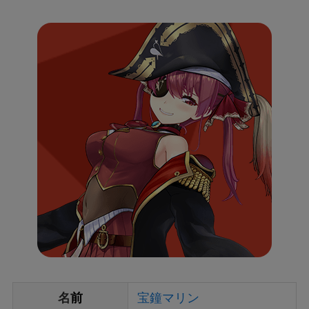
名
前
宝鐘マリン